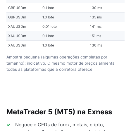
GBPUSDm
0.1 lote
130 ms
GBPUSDm
1.0 lote
135 ms
XAUUSDm
0.01 lote
141 ms
XAUUSDm
0.1 lote
151 ms
XAUUSDm
1.0 lote
130 ms
Amostra pequena (algumas operações completas por
tamanho); indicativo. O mesmo motor de preços alimenta
todas as plataformas que a corretora oferece.
MetaTrader 5 (MT5) na Exness
Negoceie CFDs de forex, metais, cripto,