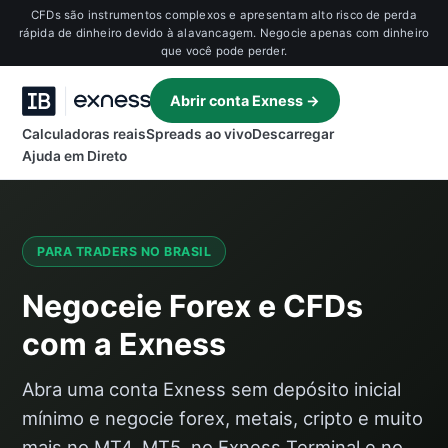
CFDs são instrumentos complexos e apresentam alto risco de perda
rápida de dinheiro devido à alavancagem. Negocie apenas com dinheiro
que você pode perder.
Abrir conta Exness →
Calculadoras reais
Spreads ao vivo
Descarregar
Ajuda em Direto
PARA TRADERS NO BRASIL
Negoceie Forex e CFDs
com a Exness
Abra uma conta Exness sem depósito inicial
mínimo e negocie forex, metais, cripto e muito
mais no MT4, MT5, no Exness Terminal e no