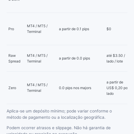
MT4 / MT5 /
Pro
a partir de 0.1 pips
$0
Terminal
Raw
MT4 / MT5 /
até $3.50 /
a partir de 0.0 pips
Spread
Terminal
lado / lote
a partir de
MT4 / MT5 /
Zero
0.0 pips nos majors
US$ 0,20 por
Terminal
lado
Aplica-se um depósito mínimo; pode variar conforme o
método de pagamento ou a localização geográfica.
Podem ocorrer atrasos e slippage. Não há garantia de
velocidade ou precisão na execução.