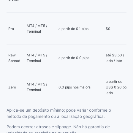
MT4 / MT5 /
Pro
a partir de 0.1 pips
$0
Terminal
Raw
MT4 / MT5 /
até $3.50 /
a partir de 0.0 pips
Spread
Terminal
lado / lote
a partir de
MT4 / MT5 /
Zero
0.0 pips nos majors
US$ 0,20 por
Terminal
lado
Aplica-se um depósito mínimo; pode variar conforme o
método de pagamento ou a localização geográfica.
Podem ocorrer atrasos e slippage. Não há garantia de
velocidade ou precisão na execução.