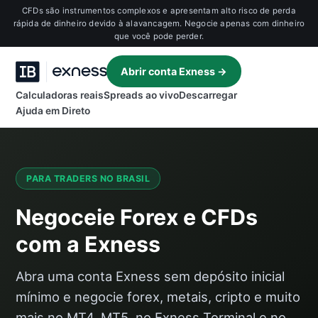
CFDs são instrumentos complexos e apresentam alto risco de perda
rápida de dinheiro devido à alavancagem. Negocie apenas com dinheiro
que você pode perder.
Abrir conta Exness →
Calculadoras reais
Spreads ao vivo
Descarregar
Ajuda em Direto
PARA TRADERS NO BRASIL
Negoceie Forex e CFDs
com a Exness
Abra uma conta Exness sem depósito inicial
mínimo e negocie forex, metais, cripto e muito
mais no MT4, MT5, no Exness Terminal e no