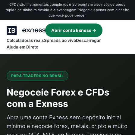
CFDs são instrumentos complexos e apresentam alto risco de perda
rápida de dinheiro devido à alavancagem. Negocie apenas com dinheiro
que você pode perder.
Abrir conta Exness →
Calculadoras reais
Spreads ao vivo
Descarregar
Ajuda em Direto
PARA TRADERS NO BRASIL
Negoceie Forex e CFDs
com a Exness
Abra uma conta Exness sem depósito inicial
mínimo e negocie forex, metais, cripto e muito
mais no MT4, MT5, no Exness Terminal e no