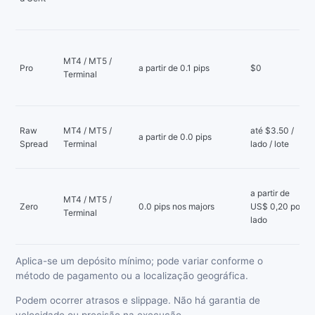
MT4 / MT5 /
Pro
a partir de 0.1 pips
$0
Terminal
Raw
MT4 / MT5 /
até $3.50 /
a partir de 0.0 pips
Spread
Terminal
lado / lote
a partir de
MT4 / MT5 /
Zero
0.0 pips nos majors
US$ 0,20 por
Terminal
lado
Aplica-se um depósito mínimo; pode variar conforme o
método de pagamento ou a localização geográfica.
Podem ocorrer atrasos e slippage. Não há garantia de
velocidade ou precisão na execução.