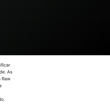
ficar
de. As
s Raw
a
do.