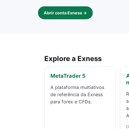
Abrir conta Exness →
Explore a Exness
MetaTrader 5
A
A plataforma multiativos
R
de referência da Exness
s
para forex e CFDs.
a
A
O