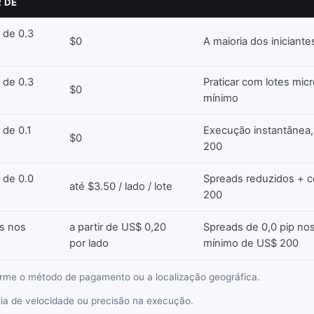
R DE
r de 0.3
$0
A maioria dos iniciant
r de 0.3
Praticar com lotes mic
$0
mínimo
r de 0.1
Execução instantânea
$0
200
r de 0.0
Spreads reduzidos + 
até $3.50 / lado / lote
200
ps nos
a partir de US$ 0,20
Spreads de 0,0 pip nos
por lado
mínimo de US$ 200
orme o método de pagamento ou a localização geográfica.
tia de velocidade ou precisão na execução.