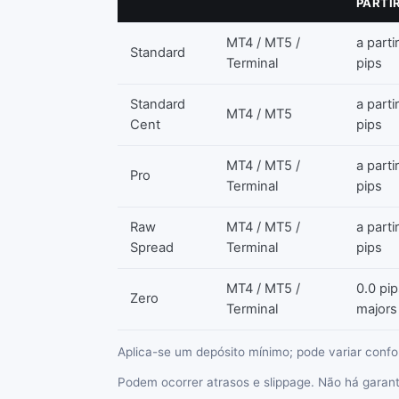
PARTI
MT4 / MT5 /
a parti
Standard
Terminal
pips
Standard
a parti
MT4 / MT5
Cent
pips
MT4 / MT5 /
a parti
Pro
Terminal
pips
Raw
MT4 / MT5 /
a parti
Spread
Terminal
pips
MT4 / MT5 /
0.0 pi
Zero
Terminal
majors
Aplica-se um depósito mínimo; pode variar conf
Podem ocorrer atrasos e slippage. Não há garan